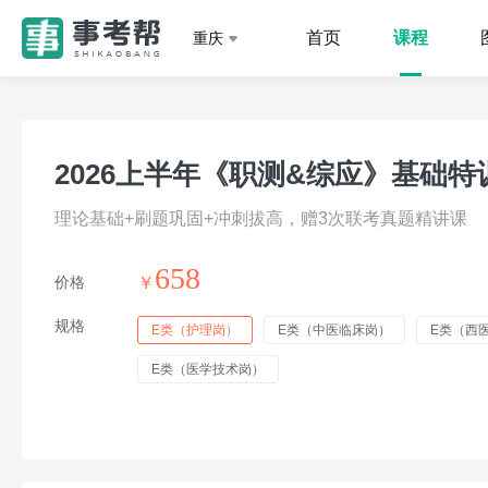
首页
课程
重庆
2026上半年《职测&综应》基础特
理论基础+刷题巩固+冲刺拔高，赠3次联考真题精讲课
658
价格
￥
规格
E类（护理岗）
E类（中医临床岗）
E类（西
E类（医学技术岗）