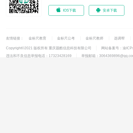
IOS下载
安卓下载
友情链接：
金标尺教育
金标尺公考
金标尺教师
选调帮
Copyright©2021 版权所有 重庆题酷信息科技有限公司
网站备案号：渝ICP备1
违法和不良信息举报电话：17323428169
举报邮箱：3064369896@qq.co