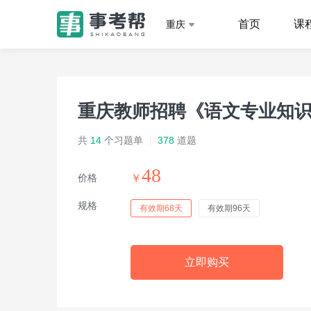
首页
课
重庆
重庆教师招聘《语文专业知识
共
14
个习题单
378
道题
48
价格
￥
规格
有效期68天
有效期96天
立即购买