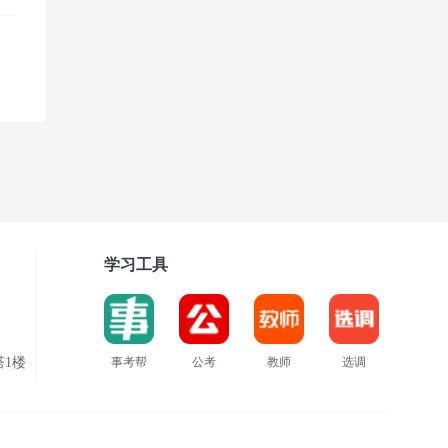
学习工具
1楼
事考帮
公考
教师
选调