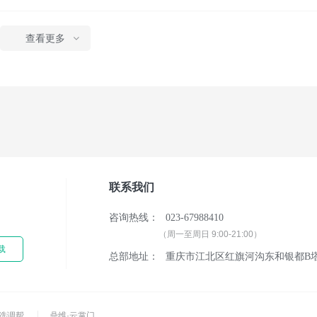
查看更多
联系我们
单
咨询热线：
023-67988410
（周一至周日 9:00-21:00）
载
总部地址：
重庆市江北区红旗河沟东和银都B塔
选调帮
鼎维·云掌门