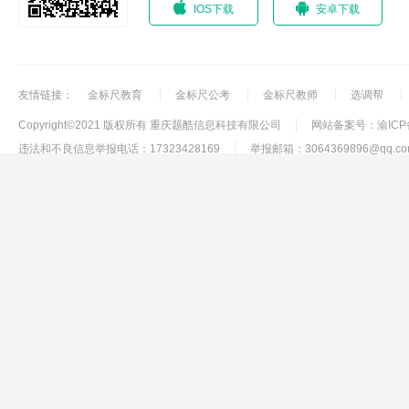
IOS下载
安卓下载
友情链接：
金标尺教育
金标尺公考
金标尺教师
选调帮
Copyright©2021 版权所有 重庆题酷信息科技有限公司
网站备案号：渝ICP备1
违法和不良信息举报电话：17323428169
举报邮箱：3064369896@qq.co