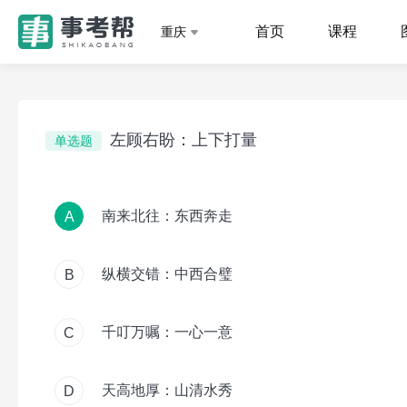
首页
课程
重庆
左顾右盼：上下打量
单选题
南来北往：东西奔走
A
纵横交错：中西合璧
B
千叮万嘱：一心一意
C
天高地厚：山清水秀
D