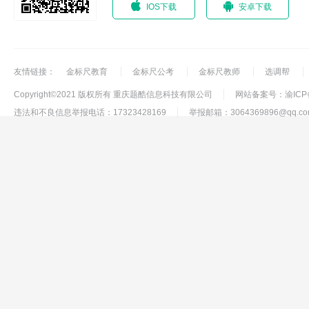
IOS下载
安卓下载
友情链接：
金标尺教育
金标尺公考
金标尺教师
选调帮
Copyright©2021 版权所有 重庆题酷信息科技有限公司
网站备案号：渝ICP备1
违法和不良信息举报电话：17323428169
举报邮箱：3064369896@qq.co