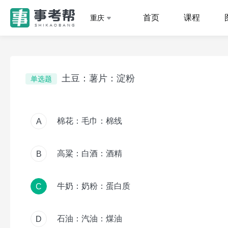
首页
课程
重庆
土豆：薯片：淀粉
单选题
棉花：毛巾：棉线
A
高粱：白酒：酒精
B
牛奶：奶粉：蛋白质
C
石油：汽油：煤油
D