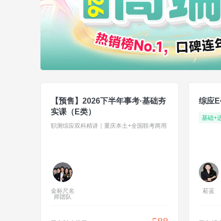
【预售】2026下半年事考·基础夯
综应E
实课（E类）
职测综应双科精讲｜重庆本土+全国联考两用
金标尺名
菘蓝
师团队