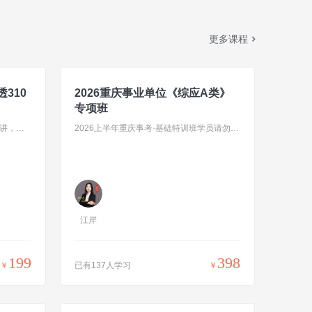
更多课程
310
2026重庆事业单位《综应A类》
专项班
针对职测+综应，每天2.5小时边刷边讲，分季度邮寄纸质题本
2026上半年重庆事考·基础特训班学员请勿重复购买
江岸
199
398
￥
已有137人学习
￥