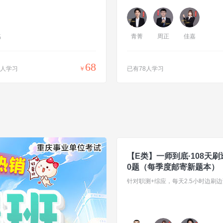
名
青菁
周正
佳嘉
68
0人学习
￥
已有78人学习
【E类】一师到底·108天刷透
0题（每季度邮寄新题本）