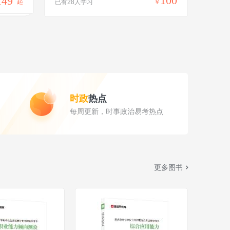
100
149
起
已有28人学习
￥
时政
热点
每周更新，时事政治易考热点
更多图书