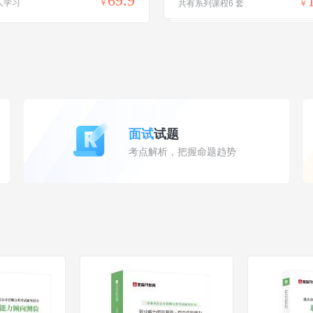
69.9
人学习
￥
共有系列课程6 套
￥
面试
试题
考点解析，把握命题趋势