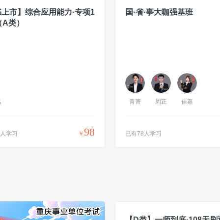
上市】综合应用能力·专项1
国·省·事大咖强基班
（A类）
名
青菁
周正
佳嘉
98
0人学习
￥
已有78人学习
【D类】一师到底·108天刷透