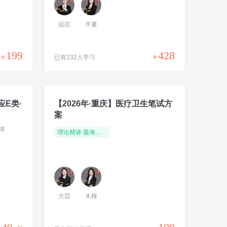
远志
半夏
199
428
￥
已有232人学习
￥
应E类·
【2026年·重庆】医疗卫生笔试方
案
本
理论精讲 题海演练
大芸
木槿