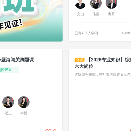
文山
佳嘉
青菁
已有491人学习
￥
498
•题海闯关刷题课
【2026专业知识】综
合辑
六大岗位
基础+进阶双重刷题
讲练结合模式，赠配套内部讲义及题
远志
半夏