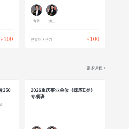
青菁
润儿
100
100
￥
已有54人学习
￥
更多课程
350
2026重庆事业单位《综应E类》
专项班
针对职测+综应，每天2.5小时边刷边讲，分季度邮寄纸质题本