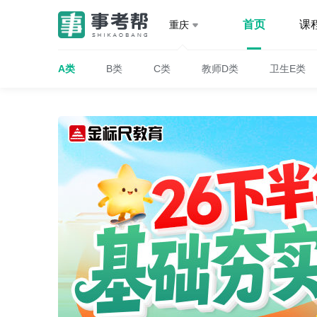
首页
课
重庆
A类
B类
C类
教师D类
卫生E类