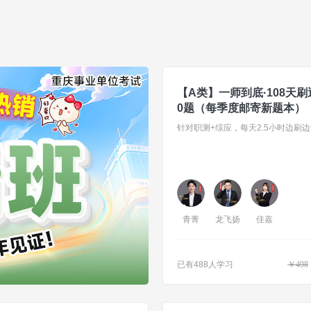
【A类】一师到底·108天刷透
0题（每季度邮寄新题本）
青菁
龙飞扬
佳嘉
已有488人学习
￥
498