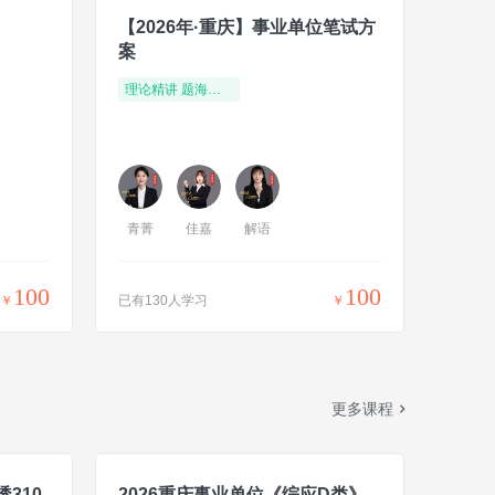
【2026年·重庆】事业单位笔试方
案
理论精讲 题海演练
青菁
佳嘉
解语
100
100
￥
已有130人学习
￥
更多课程
310
2026重庆事业单位《综应D类》