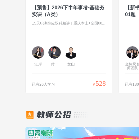
【预售】2026下半年事考·基础夯
【新书
实课（A类）
01题
15天职测综应双科精讲｜重庆本土+全国联考两用
江岸
付一
文山
金标尺
师团队
528
已有26人学习
￥
已有18
教师公招