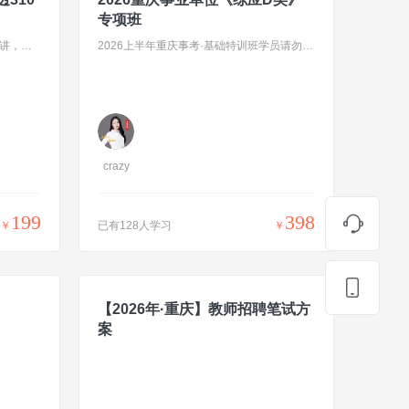
专项班
针对职测+综应，每天2.5小时边刷边讲，分季度邮寄纸质题本
2026上半年重庆事考·基础特训班学员请勿重复购买
crazy
199
398
￥
已有128人学习
￥
【2026年·重庆】教师招聘笔试方
案