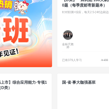
0题（每季度邮寄新题本）
金标尺教
师
已有379人学习
￥
498
上市】综合应用能力·专项1
国·省·事大咖强基班
（D类）