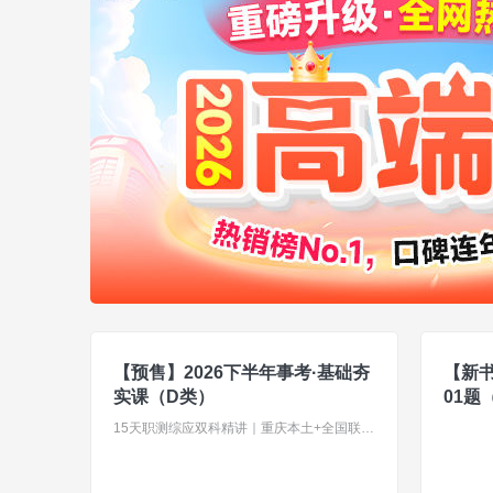
【预售】2026下半年事考·基础夯
【新书
实课（D类）
01题
15天职测综应双科精讲｜重庆本土+全国联考两用