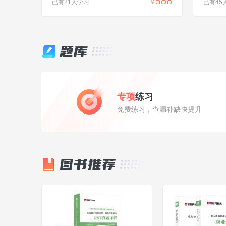
588
已有21人学习
￥
已有45
题库
专项
练习
免费练习，查漏补缺快提升
图书推荐