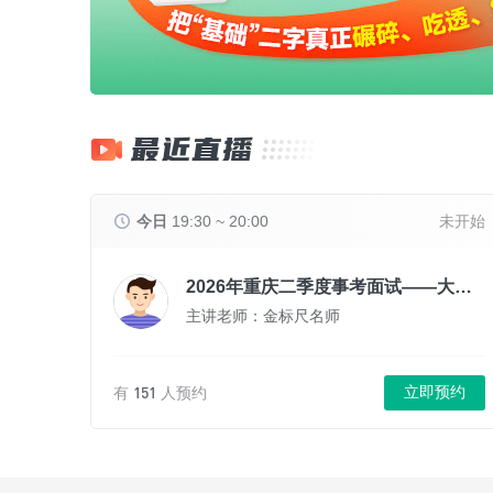
最近直播
今日
19:30 ~ 20:00
未开始
2026年重庆二季度事考面试——大咖考前密押【综合岗】
主讲老师：金标尺名师
151
立即预约
有
人预约